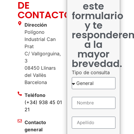
DE
este
CONTACTO
formulario
y te
Dirección
respondere
Polígono
Industrial Can
a la
Prat
mayor
C/ Vallgorguina,
brevedad.
3
08450 Llinars
Tipo de consulta
del Vallès
Barcelona
Teléfono
(+34) 938 45 01
21
Contacto
general