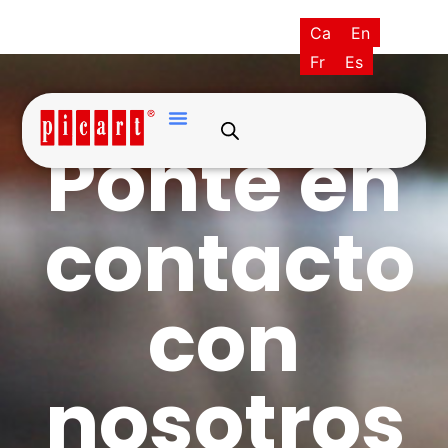
(+34) 93·845·0121
Ca
En
picart@picart.es
MI CUENTA
Fr
Es
Contacto
Ponte en
contacto
con
nosotros