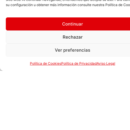
su configuración u obtener más información consulte nuestra Política de Coo
He leído y
acepto la
Política
Continuar
de privacidad
y el
Aviso Legal
.
Rechazar
Doy mi
Ver preferencias
consentimiento a
Piensos Picart S.A
Política de Cookies
Política de Privacidad
Aviso Legal
para recibir
comunicaciones
comerciales y
promocionales
sobre sus
productos y
servicios.
Enviar