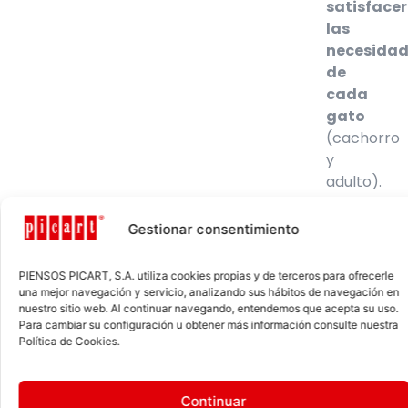
satisfacer
las
necesida
de
cada
gato
(cachorro
y
adulto).
Las
Gestionar consentimiento
recetas
de
PIENSOS PICART, S.A. utiliza cookies propias y de terceros para ofrecerle
esta
una mejor navegación y servicio, analizando sus hábitos de navegación en
gama
nuestro sitio web. Al continuar navegando, entendemos que acepta su uso.
son
Para cambiar su configuración u obtener más información consulte nuestra
Política de Cookies.
muy
sabrosas
y
Continuar