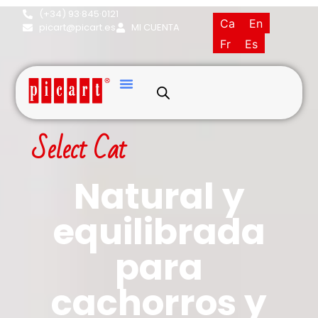
(+34) 93·845·0121
Ca
En
picart@picart.es
MI CUENTA
Fr
Es
Select Cat
Natural y
equilibrada
para
cachorros y