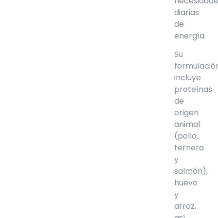
necesidad
diarias
de
energía.
Su
formulació
incluye
proteínas
de
origen
animal
(pollo,
ternera
y
salmón),
huevo
y
arroz,
así