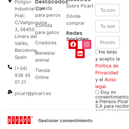
Destacados
Polígon
Sobre Picart
Comida
Industrial Can
para perros
Prat;
Dónde
C/Vallgorguina
comprar
Comida
3, 08450
para gatos
Redes
Llinars del
Sociales
Criadores
Vallès,
Barcelona,
He leído
Bienestar
Spain
y acepto la
animal
Política de
(+34)
Tienda
Privacidad
938 45
Online
y el
Aviso
01 21
legal.
Doy mi
picart@picart.es
consentimiento
a Piensos Picar
S.A para recibir
comunicacione
comerciales y
promocionales
Gestionar consentimiento
sobre sus
productos y