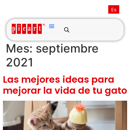
(+34) 93·845·0121
picart@picart.es
Es
MI CUENTA
Mes:
septiembre
2021
Las mejores ideas para
mejorar la vida de tu gato