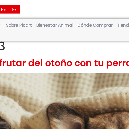
En
Es
Sobre Picart
Bienestar Animal
Dónde Comprar
Tiend
3
rutar del otoño con tu perr