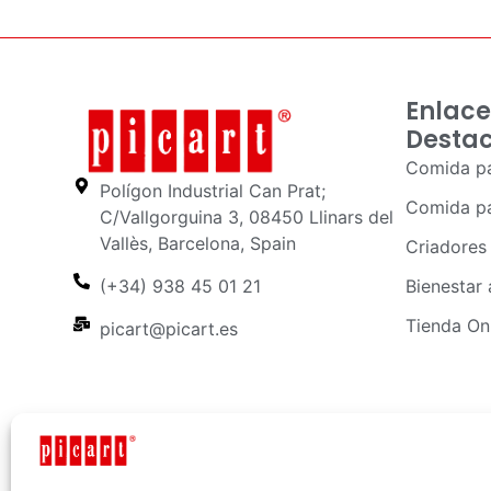
Enlace
Desta
Comida pa
Polígon Industrial Can Prat;
Comida pa
C/Vallgorguina 3, 08450 Llinars del
Vallès, Barcelona, Spain
Criadores
Bienestar 
(+34) 938 45 01 21
Tienda On
picart@picart.es