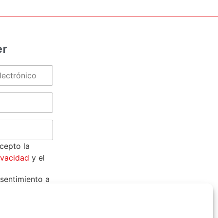
er
acepto la
rivacidad
y el
sentimiento a
t S.A para
icaciones
y
s sobre sus
ervicios.