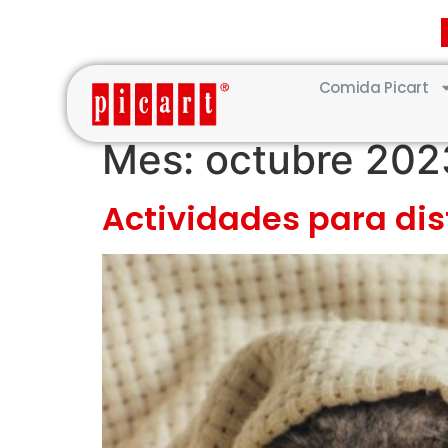
(+34) 93·845·0121
picart@picart.es
MI CUENTA
Comida Picart
Mes:
octubre 202
Actividades para disf