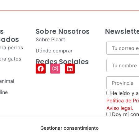
s
Sobre Nosotros
Newslett
cados
Sobre Picart
ra perros
Dónde comprar
ra gatos
Redes Sociales
animal
line
He leído y 
Política de P
Aviso legal.
Doy mi con
Piensos Picar
recibir comun
Gestionar consentimiento
comerciales 
promocionale
productos y s