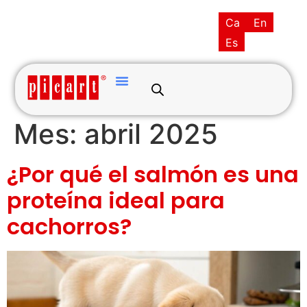
(+34) 93·845·0121
picart@picart.es
Ca
En
MI CUENTA
Es
Mes:
abril 2025
¿Por qué el salmón es una
proteína ideal para
cachorros?