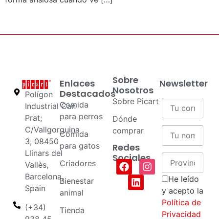
Sobre
Enlaces
Newsletter
Nosotros
Destacados
Polígon
Sobre Picart
Comida
Industrial Can
para perros
Prat;
Dónde
C/Vallgorguina
comprar
Comida
3, 08450
para gatos
Redes
Llinars del
Sociales
Criadores
Vallès,
Barcelona,
He leído
Bienestar
Spain
y acepto la
animal
Política de
(+34)
Tienda
Privacidad
938 45