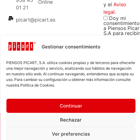
Online
y el
Aviso
01 21
legal.
Doy mi
picart@picart.es
consentimiento
a Piensos Picar
S.A para recibir
comunicacione
comerciales y
Gestionar consentimiento
promocionales
sobre sus
productos y
servicios.
PIENSOS PICART, S.A. utiliza cookies propias y de terceros para ofrecerle
una mejor navegación y servicio, analizando sus hábitos de navegación
en nuestro sitio web. Al continuar navegando, entendemos que acepta su
uso. Para cambiar su configuración u obtener más información consulte
nuestra Política de Cookies.
Continuar
Rechazar
© 2026
Aviso Legal
Política de Privacidad
Piensos
Política de Cookies
Ver preferencias
Picart, S.A.
Condiciones Generales de Venta
FAQs