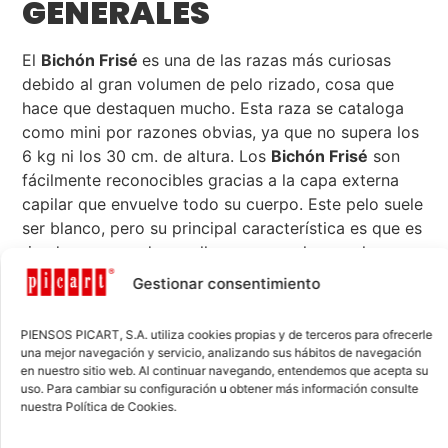
GENERALES
El
Bichón Frisé
es una de las razas más curiosas
debido al gran volumen de pelo rizado, cosa que
hace que destaquen mucho. Esta raza se cataloga
como mini por razones obvias, ya que no supera los
6 kg ni los 30 cm. de altura. Los
Bichón Frisé
son
fácilmente reconocibles gracias a la capa externa
capilar que envuelve todo su cuerpo. Este pelo suele
ser blanco, pero su principal característica es que es
rizado, por eso desarrolla un gran volumen al
secarse el pelo.
Gestionar consentimiento
Esta característica hace que en el momento del aseo
PIENSOS PICART, S.A. utiliza cookies propias y de terceros para ofrecerle
requieran de un cuidado especial con el secado.
una mejor navegación y servicio, analizando sus hábitos de navegación
en nuestro sitio web. Al continuar navegando, entendemos que acepta su
No es un perro muy enérgico y no tiene el hábito de
uso. Para cambiar su configuración u obtener más información consulte
excavar ni de dar muchas vueltas para explorar su
nuestra Política de Cookies.
alrededor. Debido a esta naturaleza tranquila,