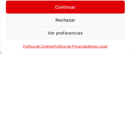
tampoco son ladradores. Es un compañero muy
Continuar
dulce y cariñoso que tendrá buena relación con los
miembros de la familia y con sus iguales.
Rechazar
Debido a su tamaño, los
Bichón Frisé
no requieren
de mucho espacio para entretenerse, es decir, y son
Ver preferencias
perfectos para vivir en pisos pequeños.
Política de Cookies
Política de Privacidad
Aviso Legal
Pero todo sea dicho, sí va a necesitar un aseo
especial de manera regular; a parte de lavarlo, es
muy necesario que regularmente se le corte el pelo,
favoreciendo que se sienta lo más cómodo posible.
Las primeras noticias que se tienen de esta raza,
aparecen en las Islas Canarias, y se dice que fueron
unos marineros los que la introdujeron en Europa.
Desde siempre han sido reconocidos como buenos
compañeros gracias a su buen carácter y
comportamiento. Su mayor auge de popularidad se
sitúa en la Edad Media, época en la que era