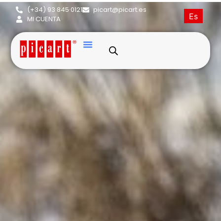
(+34) 93·845·0121
picart@picart.es
Es
MI CUENTA
Bichón Frisé