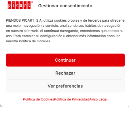
Así es como los hábitos
Gestionar consentimiento
alimentarios educan (o
deseducan) a tu animal de
PIENSOS PICART, S.A. utiliza cookies propias y de terceros para ofrecerle
compañía
una mejor navegación y servicio, analizando sus hábitos de navegación
en nuestro sitio web. Al continuar navegando, entendemos que acepta su
uso. Para cambiar su configuración u obtener más información consulte
Los hábitos alimentarios no solo afectan a la
nuestra Política de Cookies.
salud del perro, sino también a su
comportamiento y bienestar emocional.
Establecer rutinas, elegir ingredientes de
Continuar
calidad y evitar excesos es clave para una
convivencia equilibrada y feliz.
Rechazar
LEER MÁS »
Ver preferencias
Política de Cookies
Política de Privacidad
Aviso Legal