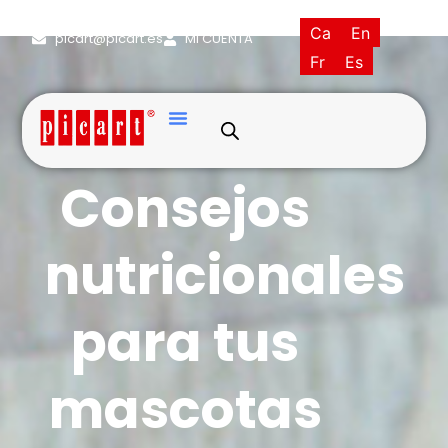
(+34) 93·845·0121
Ca
En
picart@picart.es
MI CUENTA
Fr
Es
Bienestar animal
Consejos
nutricionales
para tus
mascotas