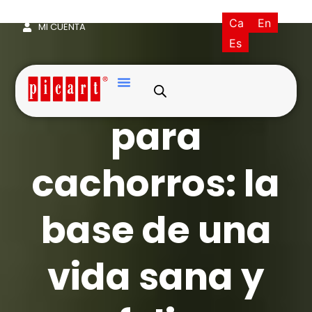
(+34) 93·845·0121
picart@picart.es
Ca
En
MI CUENTA
Es
Alimentación
para
cachorros: la
base de una
vida sana y