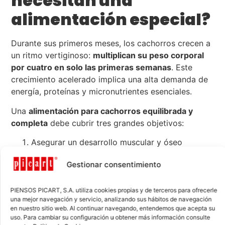
necesitan una
alimentación especial?
Durante sus primeros meses, los cachorros crecen a
un ritmo vertiginoso:
multiplican su peso corporal
por cuatro en solo las primeras semanas
. Este
crecimiento acelerado implica una alta demanda de
energía, proteínas y micronutrientes esenciales.
Una
alimentación para cachorros equilibrada y
completa
debe cubrir tres grandes objetivos:
Asegurar un desarrollo muscular y óseo
correcto.
Gestionar consentimiento
Reforzar el sistema inmunitario en formación.
Favorecer la maduración del sistema digestivo
y nervioso.
PIENSOS PICART, S.A. utiliza cookies propias y de terceros para ofrecerle
una mejor navegación y servicio, analizando sus hábitos de navegación
en nuestro sitio web. Al continuar navegando, entendemos que acepta su
Alimentar a un cachorro con comida formulada para
uso. Para cambiar su configuración u obtener más información consulte
adultos puede ocasionar
déficits o excesos