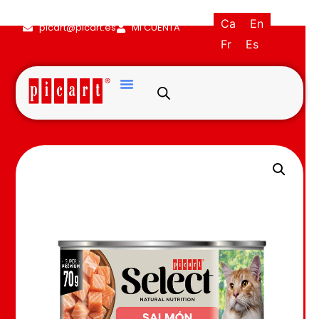
(+34) 93·845·0121
Ca
En
picart@picart.es
MI CUENTA
Fr
Es