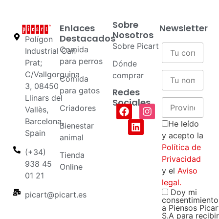
Sobre
Enlaces
Newsletter
Nosotros
Destacados
Polígon
Sobre Picart
Comida
Industrial Can
para perros
Prat;
Dónde
C/Vallgorguina
comprar
Comida
3, 08450
para gatos
Redes
Llinars del
Sociales
Criadores
Vallès,
Barcelona,
He leído
Bienestar
Spain
y acepto la
animal
Política de
(+34)
Tienda
Privacidad
938 45
Online
y el
Aviso
01 21
legal.
Doy mi
picart@picart.es
consentimiento
a Piensos Picar
S.A para recibir