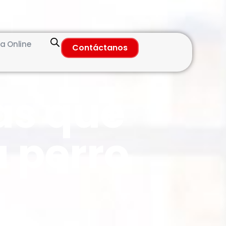
a Online
Contáctanos
as que
u perro