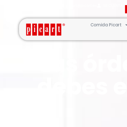
(+34) 93·845·0121
picart@picart.es
MI CUENTA
Comida Picart
Las órd
debes e