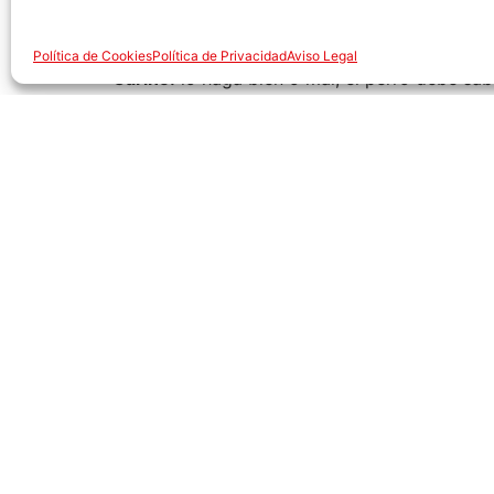
Paciencia:
los perros son animales muy inteli
cachorro aprenderá a base de repeticiones.
Política de Cookies
Política de Privacidad
Aviso Legal
Cariño:
lo haga bien o mal, el perro debe sab
Las 3 órdenes básica
Lo más recomendable es empezar por órdenes 
asimilándolas.
1. Sentarse
Procura utilizar una palabra corta y acompaña
“sit”, acompañada de tu dedo índice mirando
quieres enseñar siempre las hagas de la mis
2. Quedarse quieto