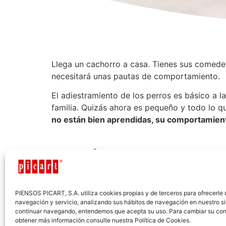
Llega un cachorro a casa. Tienes sus comede
necesitará unas pautas de comportamiento.
El adiestramiento de los perros es básico a l
familia. Quizás ahora es pequeño y todo lo q
no están bien aprendidas, su comportamien
Las claves para ense
Son 3: educación en positivo, paciencia y car
PIENSOS PICART, S.A. utiliza cookies propias y de terceros para ofrecerle
Educación en positivo:
regañar a un cachorro
navegación y servicio, analizando sus hábitos de navegación en nuestro si
pero sin gritos y, por supuesto, nunca hay qu
continuar navegando, entendemos que acepta su uso. Para cambiar su con
obtener más información consulte nuestra Política de Cookies.