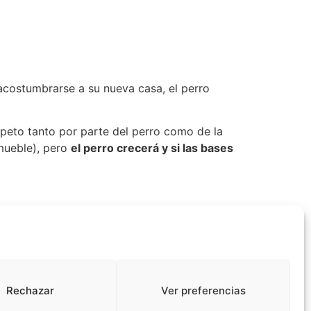
costumbrarse a su nueva casa, el perro
espeto tanto por parte del perro como de la
 mueble), pero
el perro crecerá y si las bases
ontraproducente. Es mejor ser contundente
o haga algo bien.
Rechazar
Ver preferencias