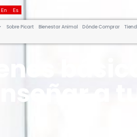
En
Es
Sobre Picart
Bienestar Animal
Dónde Comprar
Tiend
enes básic
nseñar a t