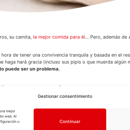
ros, su camita,
la mejor comida para él
… Pero, además de a
a hora de tener una convivencia tranquila y basada en el r
ue haga hará gracia (incluso sus pipis o que muerda algún
to puede ser un problema.
ñar a un cachorro
Gestionar consentimiento
iño.
 una mejor
 cuando haga algo mal no es muy productivo y suele ser c
tio web. Al
e recurrir a la violencia. Y es más efectivo premiarle cuand
Continuar
figuración u