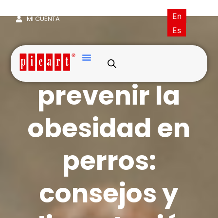
(+34) 93·845·0121
picart@picart.es
En
MI CUENTA
Es
Cómo
prevenir la
obesidad en
perros:
consejos y