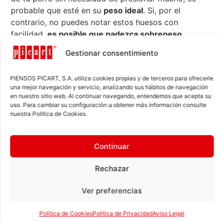
probable que esté en su
peso ideal
. Si, por el
contrario, no puedes notar estos huesos con
facilidad,
es posible que padezca sobrepeso.
Si tienes dudas, lo más recomendable es consultar
Gestionar consentimiento
con tu veterinario para una valoración precisa.
PIENSOS PICART, S.A. utiliza cookies propias y de terceros para ofrecerle
una mejor navegación y servicio, analizando sus hábitos de navegación
5 consejos para
en nuestro sitio web. Al continuar navegando, entendemos que acepta su
uso. Para cambiar su configuración u obtener más información consulte
prevenir la obesidad en
nuestra Política de Cookies.
perros
Continuar
Rechazar
Actividad física regular
Ver preferencias
El ejercicio es clave
para mantener a tu perro en su
peso saludable
. Actividades como correr, saltar,
Política de Cookies
Política de Privacidad
Aviso Legal
nadar o jugar al aire libre no sólo ayudan a quemar