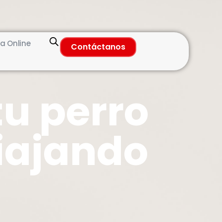
a Online
Contáctanos
tu perro
iajando