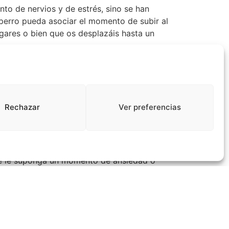
to de nervios y de estrés, sino se han
perro pueda asociar el momento de subir al
gares o bien que os desplazáis hasta un
 desde que es cachorro, a subir en tu coche y
ismo día o a la misma hora será muy positivo
Rechazar
Ver preferencias
ho
 que le suponga un momento de ansiedad o
e se acostumbre
odamente
o encerrado, es decir, que siempre tenga una
s patas