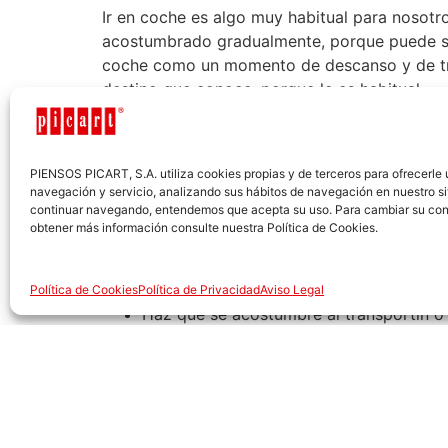
Ir en coche es algo muy habitual para nosot
acostumbrado gradualmente, porque puede sen
coche como un momento de descanso y de tran
destino que conoce, porque le es habitual.
Para conseguir que ir en coche sea una exper
realices trayectos cortos, en los que él vea c
PIENSOS PICART, S.A. utiliza cookies propias y de terceros para ofrecerle
Si vas a comer a casa de tus padres en coche
navegación y servicio, analizando sus hábitos de navegación en nuestro si
continuar navegando, entendemos que acepta su uso. Para cambiar su con
para el peludo, ya que las rutinas siempre le
obtener más información consulte nuestra Política de Cookies.
Consejos para conseguir que esté a gusto:
Empieza a subirle en el coche cuando e
Política de Cookies
Política de Privacidad
Aviso Legal
Haz que se acostumbre al transportín o 
estrés. Puedes trabajar en casa para que
Déjale autonomía para que pueda subir 
Proporciónale una temperatura ambiente
parte visible para que pueda recibir un
Ves haciendo pequeñas paradas, para qu