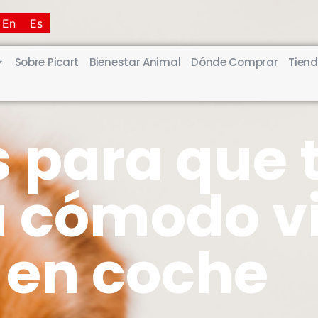
En
Es
Sobre Picart
Bienestar Animal
Dónde Comprar
Tiend
 para que 
a cómodo v
en coche