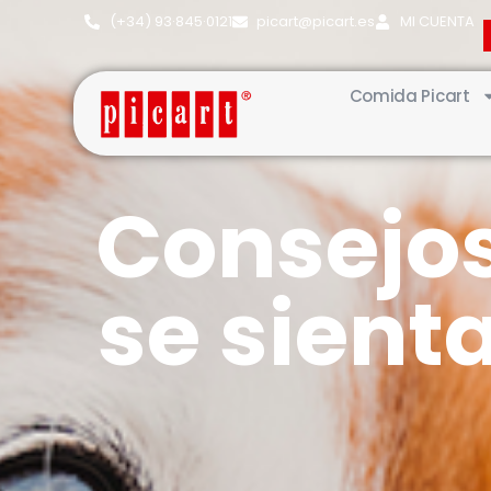
(+34) 93·845·0121
picart@picart.es
MI CUENTA
Comida Picart
Consejos
se sient