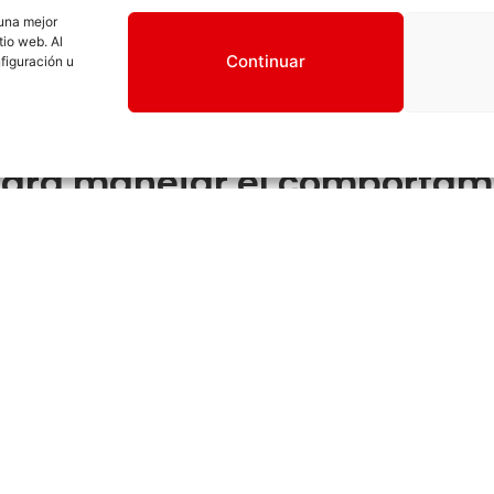
ntición
, morder puede aliviar la incomodidad que sienten a
 una mejor
tio web. Al
 en la
vida de un cachorro. Morder es una forma de juego
Continuar
figuración u
 último, el
aburrimiento
puede llevar a comportamientos ma
ante.
ara manejar el comportam
e una variedad de juguetes masticables diseñados específ
r las molestias de la dentición.
o comience a morder algo inapropiado, redirige su atenci
r de otros objetos.
iliza un tono firme pero, amable para enseñarle que morder
l juguete adecuado.
e tu cachorro tenga suficiente ejercicio y estimulación me
reducirá el aburrimiento.
n morder de manera inapropiada, considera usar la técnica 
order con fuerza detiene la diversión.