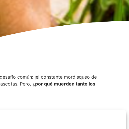
n desafío común: ¡el constante mordisqueo de
mascotas. Pero,
¿por qué muerden tanto los
on sus bocas, al igual que los bebés lo