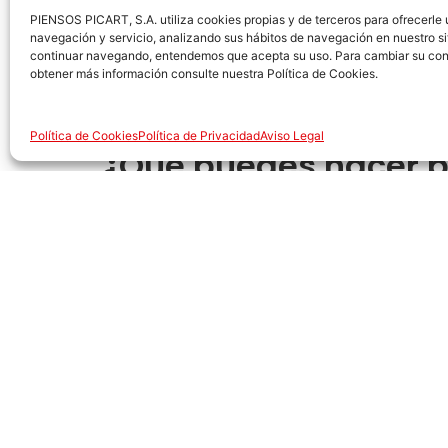
hacen con sus manos. Además, durante la
de
PIENSOS PICART, S.A. utiliza cookies propias y de terceros para ofrecerle
navegación y servicio, analizando sus hábitos de navegación en nuestro si
El
juego
también desempeña un papel crucial
continuar navegando, entendemos que acepta su uso. Para cambiar su con
hermanos y descubren sus límites físicos. Por
obtener más información consulte nuestra Política de Cookies.
necesitan
estimulación mental y física const
Política de Cookies
Política de Privacidad
Aviso Legal
¿Qué puedes hacer p
Proporciona juguetes adecuados:
Ofrec
textura suave o congelados pueden alivia
Redirige su atención:
Cuando tu cachorr
elogia cuando muerda el juguete en luga
Entrena con firmeza pero con amor:
Ut
manera tranquila pero, firme y ofrece e
Estimulación y ejercicio:
Asegúrate de qu
trucos ayudará a canalizar su energía y 
Tiempo fuera:
Si el cachorro persiste e
durante unos minutos para mostrar que m