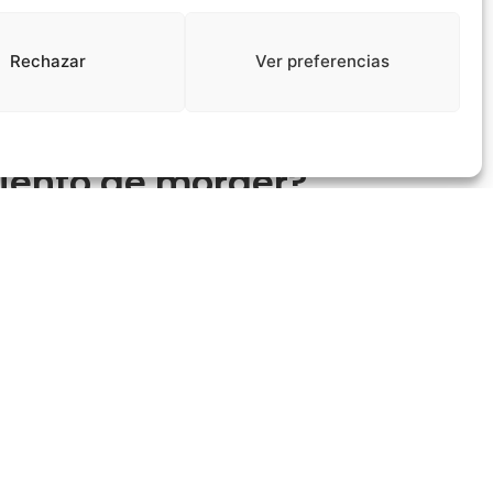
l tener nuevos dientes creciendo.
para ellos, y es como interactúan con sus
Rechazar
Ver preferencias
sticatorios excesivos, ya que los cachorros
iento de morder?
icamente para cachorros. Los juguetes de
ón hacia un juguete adecuado. Premia y
 cosas no está bien. Si muerde, dile «no» de
ntal. Jugar con él, dar paseos y enseñarle
de tiempo fuera. Detén la interacción con él