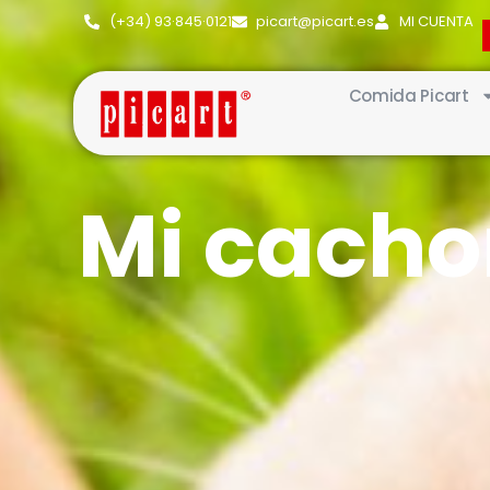
(+34) 93·845·0121
picart@picart.es
MI CUENTA
Comida Picart
Mi cach