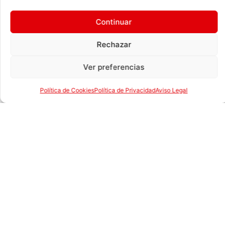
Su apariencia es dulce y bonachona. Su pelaje es
Continuar
denso, largo, realmente precioso y sedoso, y se
presenta en distintos colores, monocolores, o
Rechazar
multicolor.
Ver preferencias
Es un gato musculoso con patas cortas y fuertes.
Son extremadamente ágiles a pesar de su presencia
Política de Cookies
Política de Privacidad
Aviso Legal
recia. Su aspecto general recuerda al de un pequeño
lince.
De carácter noble, amable y cariñoso. Ocupan el
primer lugar en el ranking de las razas más
populares y son unos seductores. Son tranquilos y
dóciles, sin instinto cazador. Pasan la mayor parte
del día durmiendo. En general, son gatos poco
activos, de temperamento sosegado y cariñoso,
denominados en ocasiones
“el tigre del sofá”
.
Son muy inteligentes y se adaptan bien a vivir con