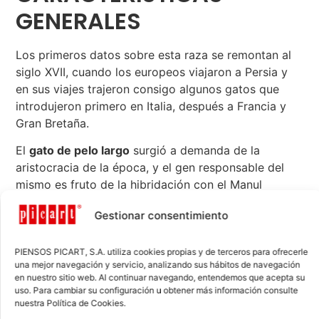
GENERALES
Los primeros datos sobre esta raza se remontan al
siglo XVII, cuando los europeos viajaron a Persia y
en sus viajes trajeron consigo algunos gatos que
introdujeron primero en Italia, después a Francia y
Gran Bretaña.
El
gato de pelo largo
surgió a demanda de la
aristocracia de la época, y el gen responsable del
mismo es fruto de la hibridación con el Manul
(felismanul) o
gato de Pallas
.
Gestionar consentimiento
El
gato persa tiene una morfología peculiar
, con
una cara ancha y plana, de nariz corta y chata y
PIENSOS PICART, S.A. utiliza cookies propias y de terceros para ofrecerle
mandíbula robusta. Su cabeza es redonda y recia, y
una mejor navegación y servicio, analizando sus hábitos de navegación
en nuestro sitio web. Al continuar navegando, entendemos que acepta su
el cráneo es ancho, con unas mejillas prominentes,
uso. Para cambiar su configuración u obtener más información consulte
orejas pequeñas y distanciadas, con mechones de
nuestra Política de Cookies.
pelo largo.