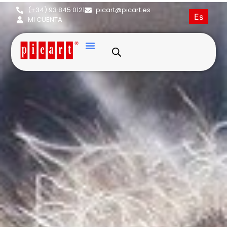
(+34) 93·845·0121
picart@picart.es
Es
MI CUENTA
Persa