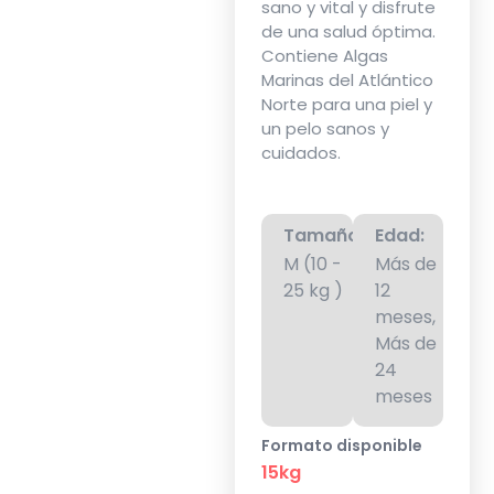
sano y vital y disfrute
de una salud óptima.
Contiene Algas
Marinas del Atlántico
Norte para una piel y
un pelo sanos y
cuidados.
Tamaño:
Edad:
M (10 -
Más de
25 kg )
12
meses,
Más de
24
meses
Formato disponible
15kg