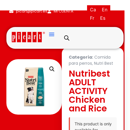
(+34) 93·845·0121
Ca
En
picart@picart.es
MI CUENTA
Fr
Es
Categoría:
Comida
para perros
,
Nutri Best
Nutribest
ADULT
ACTIVITY
Chicken
and Rice
This product is only
available for