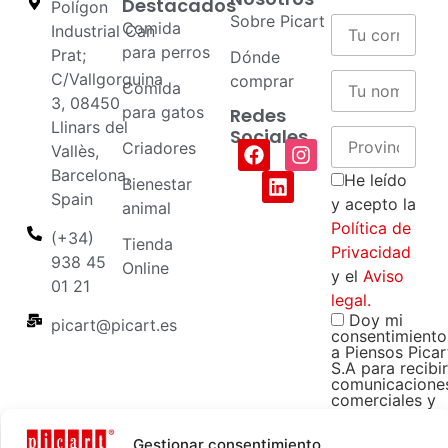
Destacados
Polígon
Sobre Picart
Comida
Industrial Can
para perros
Prat;
Dónde
C/Vallgorguina
comprar
Comida
3, 08450
para gatos
Redes
Llinars del
Sociales
Criadores
Vallès,
Barcelona,
He leído
Bienestar
Spain
y acepto la
animal
Política de
(+34)
Tienda
Privacidad
938 45
Online
y el
Aviso
01 21
legal.
Doy mi
picart@picart.es
consentimiento
a Piensos Picar
S.A para recibir
comunicacione
comerciales y
promocionales
sobre sus
Gestionar consentimiento