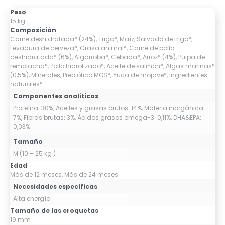
Peso
15 kg
Composición
Carne deshidratada* (24%), Trigo*, Maíz, Salvado de trigo*,
Levadura de cerveza*, Grasa animal*, Carne de pollo
deshidratada* (6%), Algarroba*, Cebada*, Arroz* (4%), Pulpa de
remolacha*, Pollo hidrolizado*, Aceite de salmón*, Algas marinas*
(0,5%), Minerales, Prebiótico MOS*, Yuca de mojave*, Ingredientes
naturales*
Componentes analíticos
Proteína: 30%, Aceites y grasas brutos: 14%, Materia inorgánica:
7%, Fibras brutas: 3%, Ácidos grasos omega-3: 0,11%, DHA&EPA:
0,03%.
Tamaño
M (10 – 25 kg )
Edad
Más de 12 meses, Más de 24 meses
Necesidades específicas
Alta energía
Tamaño de las croquetas
19 mm