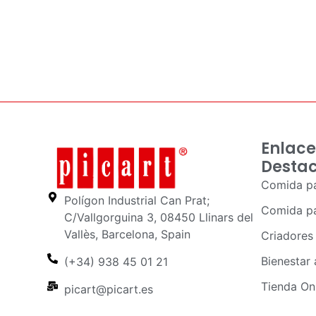
Enlace
Desta
Comida pa
Polígon Industrial Can Prat;
Comida pa
C/Vallgorguina 3, 08450 Llinars del
Vallès, Barcelona, Spain
Criadores
Bienestar 
(+34) 938 45 01 21
Tienda On
picart@picart.es