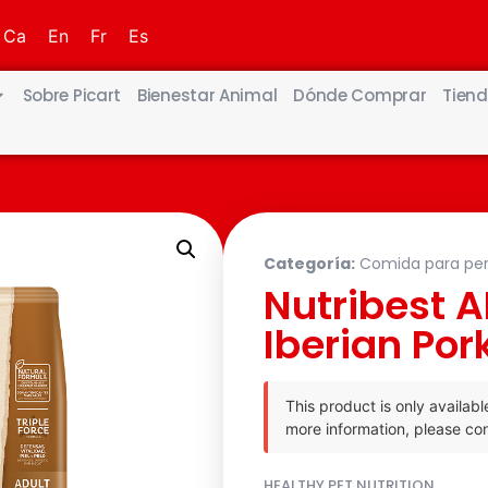
Ca
En
Fr
Es
Sobre Picart
Bienestar Animal
Dónde Comprar
Tiend
Categoría:
Comida para per
Nutribest 
Iberian Por
This product is only availabl
more information, please con
HEALTHY PET NUTRITION