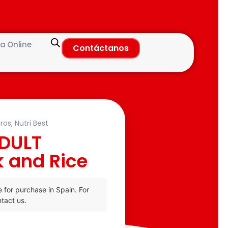
a Online
Contáctanos
ros
,
Nutri Best
ADULT
k and Rice
e for purchase in Spain. For
tact us.