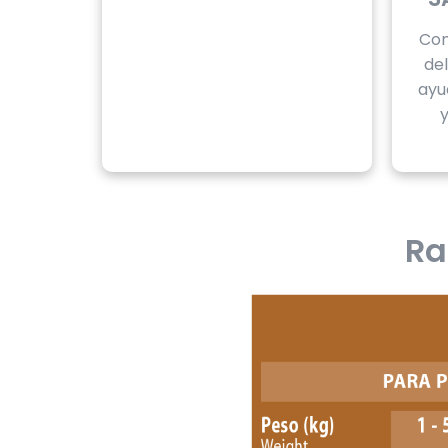
Con
de
ayu
y
Ra