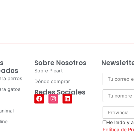
s
Sobre Nosotros
Newslett
cados
Sobre Picart
ra perros
Dónde comprar
ra gatos
Redes Sociales
animal
line
He leído y 
Política de P