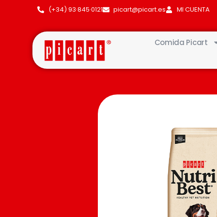
(+34) 93·845·0121
picart@picart.es
MI CUENTA
Comida Picart