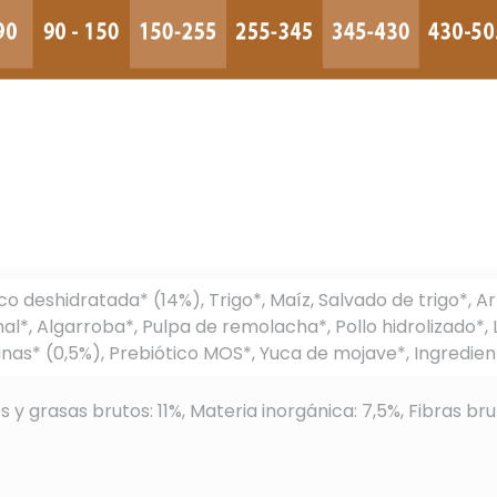
o deshidratada* (14%), Trigo*, Maíz, Salvado de trigo*, A
l*, Algarroba*, Pulpa de remolacha*, Pollo hidrolizado*,
inas* (0,5%), Prebiótico MOS*, Yuca de mojave*, Ingredien
s y grasas brutos: 11%, Materia inorgánica: 7,5%, Fibras br