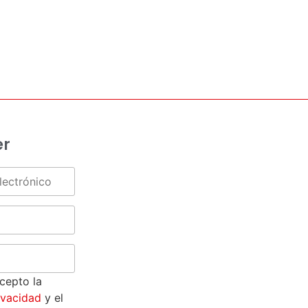
er
acepto la
rivacidad
y el