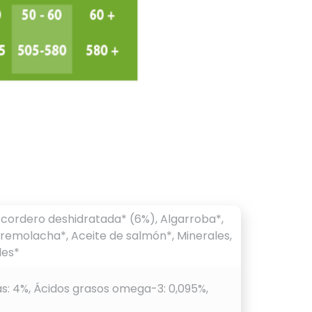
e cordero deshidratada* (6%), Algarroba*,
e remolacha*, Aceite de salmón*, Minerales,
les*
tas: 4%, Ácidos grasos omega-3: 0,095%,