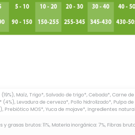
(19%), Maíz, Trigo*, Salvado de trigo*, Cebada*, Carne d
* (4%), Levadura de cerveza*, Pollo hidrolizado*, Pulpa d
), Prebiótico MOS*, Yuca de mojave*, Ingredientes natura
s y grasas brutos: 11%, Materia inorgánica: 7%, Fibras bru