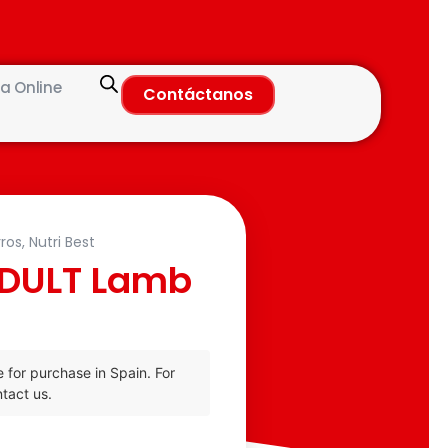
a Online
Contáctanos
ros
,
Nutri Best
ADULT Lamb
e for purchase in Spain. For
tact us.