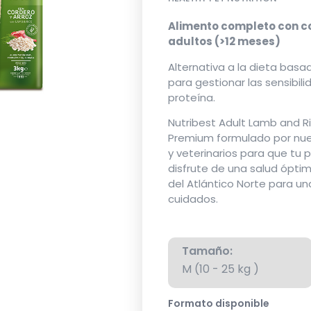
Alimento completo con co
adultos (>12 meses)
Alternativa a la dieta basad
para gestionar las sensibil
proteína.
Nutribest Adult Lamb and R
Premium formulado por nues
y veterinarios para que tu p
disfrute de una salud ópti
del Atlántico Norte para una
cuidados.
Tamaño:
M (10 - 25 kg )
Formato disponible