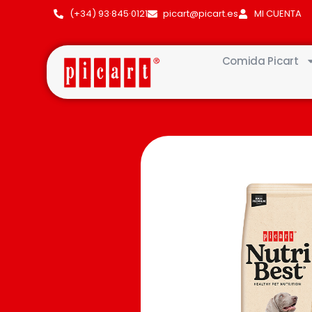
(+34) 93·845·0121
picart@picart.es
MI CUENTA
Comida Picart