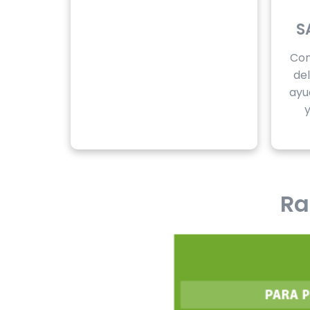
S
Con
de
ayu
y
Ra