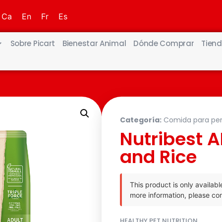
Ca
En
Fr
Es
Sobre Picart
Bienestar Animal
Dónde Comprar
Tiend
Categoría:
Comida para per
Nutribest 
and Rice
This product is only availabl
more information, please con
HEALTHY PET NUTRITION