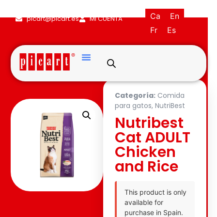
(+34) 93·845·0121
Ca
En
picart@picart.es
MI CUENTA
Fr
Es
Categoría:
Comida
para gatos
,
NutriBest
Nutribest
Cat ADULT
Chicken
and Rice
This product is only
available for
purchase in Spain.