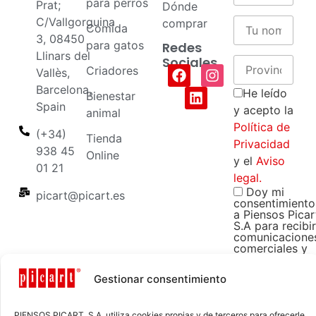
para perros
Prat;
Dónde
C/Vallgorguina
comprar
Comida
3, 08450
para gatos
Redes
Llinars del
Sociales
Criadores
Vallès,
Barcelona,
He leído
Bienestar
Spain
y acepto la
animal
Política de
(+34)
Tienda
Privacidad
938 45
Online
y el
Aviso
01 21
legal.
Doy mi
picart@picart.es
consentimiento
a Piensos Picar
S.A para recibir
comunicacione
comerciales y
promocionales
sobre sus
Gestionar consentimiento
productos y
servicios.
PIENSOS PICART, S.A. utiliza cookies propias y de terceros para ofrecerle