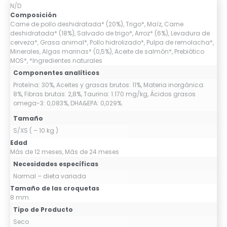
N/D
Composición
Carne de pollo deshidratada* (20%), Trigo*, Maíz, Carne
deshidratada* (18%), Salvado de trigo*, Arroz* (6%), Levadura de
cerveza*, Grasa animal*, Pollo hidrolizado*, Pulpa de remolacha*,
Minerales, Algas marinas* (0,5%), Aceite de salmón*, Prebiótico
MOS*, *Ingredientes naturales
Componentes analíticos
Proteína: 30%, Aceites y grasas brutos: 11%, Materia inorgánica:
8%, Fibras brutas: 2,8%, Taurina: 1.170 mg/kg, Ácidos grasos
omega-3: 0,083%, DHA&EPA: 0,029%.
Tamaño
S/XS ( – 10 kg )
Edad
Más de 12 meses, Más de 24 meses
Necesidades específicas
Normal – dieta variada
Tamaño de las croquetas
8 mm
Tipo de Producto
Seco