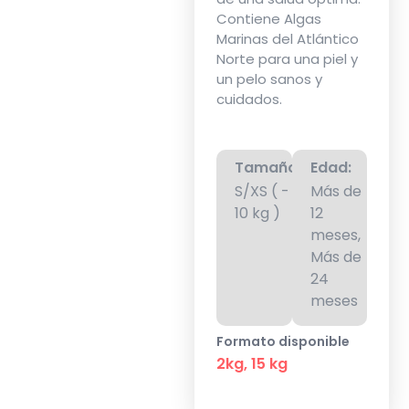
Contiene Algas
Marinas del Atlántico
Norte para una piel y
un pelo sanos y
cuidados.
Tamaño:
Edad:
S/XS ( -
Más de
10 kg )
12
meses,
Más de
24
meses
Formato disponible
2kg, 15 kg