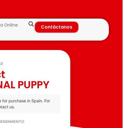
a Online
Contáctanos
al
ct
NAL PUPPY
e for purchase in Spain. For
tact us.
 RENDIMIENTO