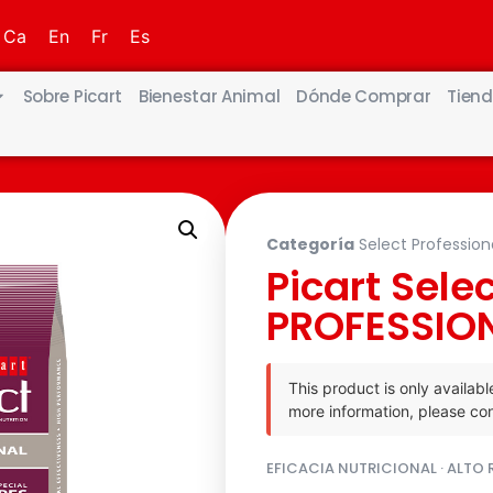
Ca
En
Fr
Es
Sobre Picart
Bienestar Animal
Dónde Comprar
Tiend
Categoría
Select Profession
Picart Sele
PROFESSIO
This product is only availabl
more information, please con
EFICACIA NUTRICIONAL · ALTO