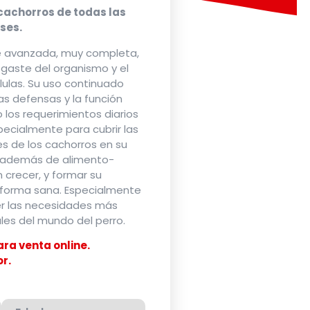
cachorros de todas las
eses.
te avanzada, muy completa,
sgaste del organismo y el
lulas. Su uso continuado
as defensas y la función
 los requerimientos diarios
pecialmente para cubrir las
s de los cachorros en su
 además de alimento-
n crecer, y formar su
 forma sana. Especialmente
er las necesidades más
les del mundo del perro.
ra venta online.
r.