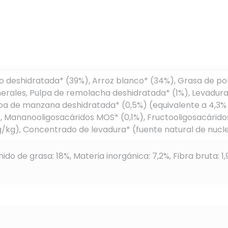
o deshidratada* (39%), Arroz blanco* (34%), Grasa de poll
inerales, Pulpa de remolacha deshidratada* (1%), Levadur
lpa de manzana deshidratada* (0,5%) (equivalente a 4,3
, Mananooligosacáridos MOS* (0,1%), Fructooligosacáridos
kg), Concentrado de levadura* (fuente natural de nucleó
ido de grasa: 18%, Materia inorgánica: 7,2%, Fibra bruta: 1,