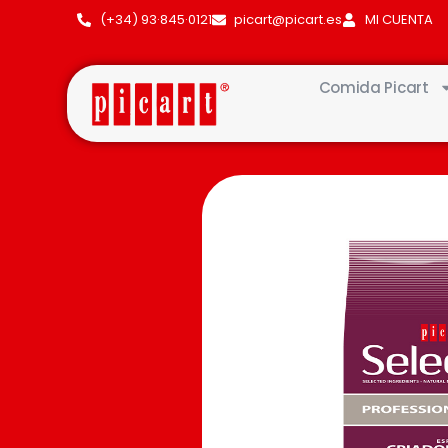
(+34) 93·845·0121
picart@picart.es
MI CUENTA
Comida Picart