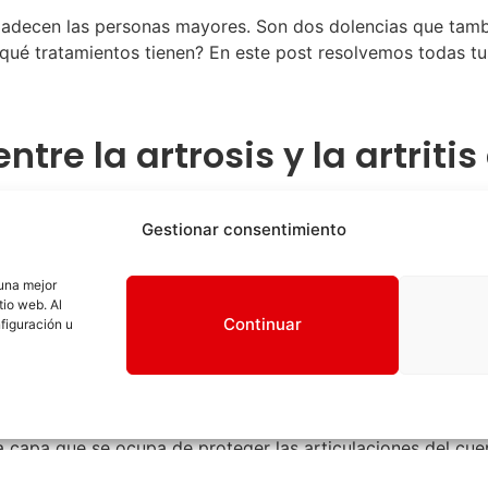
s padecen las personas mayores. Son dos dolencias que tambié
qué tratamientos tienen? En este post resolvemos todas t
tre la artrosis y la artriti
 sencillo es recurrir a su definición.
Gestionar consentimiento
va y crónica que afecta al funcionamiento de las articula
sgaste de las articulaciones o los propios achaques de la
 una mejor
dría ser una displasia de cadera. Esta dolencia e
s más com
tio web. Al
Continuar
figuración u
n más movimiento
, como puede ser la cadera. Se produce u
s acaben rozándose y desgastándose, provocando dolor. Se 
os de edad para las razas grandes.
a que puede estar causada por alteraciones inmunológicas, 
la capa que se ocupa de proteger las articulaciones del cu