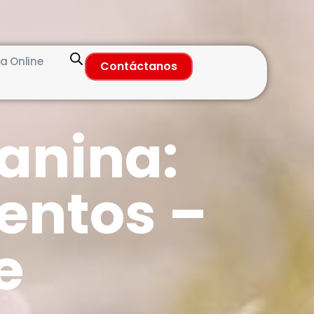
a Online
Contáctanos
canina:
entos –
e