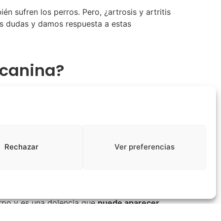
n sufren los perros. Pero, ¿artrosis y artritis
us dudas y damos respuesta a estas
s canina?
ciones. Aparece durante la fase de
 vejez. También puede ser consecuencia de una
ún en perros mayores y de gran tamaño
y
Rechazar
Ver preferencias
na pérdida del cartílago que hace que la
presenta a partir de los 12 años de edad, en
infecciosas o post traumáticas. La artritis
erpo y es una dolencia que
puede aparecer