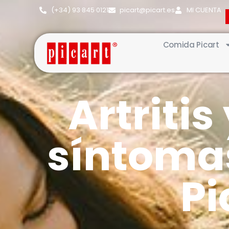
(+34) 93·845·0121
picart@picart.es
MI CUENTA
Comida Picart
Artritis
síntomas
Pi