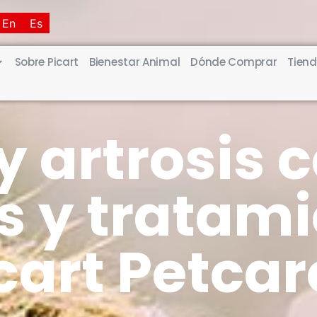
En
Es
Sobre Picart
Bienestar Animal
Dónde Comprar
Tiend
 y artrosis 
 y tratami
cart Petcar