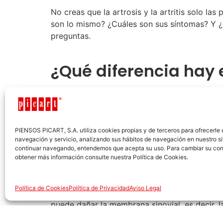
No creas que la artrosis y la artritis solo la
son lo mismo? ¿Cuáles son sus síntomas? Y ¿
preguntas.
¿Qué diferencia hay en
Para poder diferenciar ambas dolencias, lo más
Artrosis canina:
es una enfermedad degenerati
envejecimiento de los perros y se debe al de
PIENSOS PICART, S.A. utiliza cookies propias y de terceros para ofrecerle
fractura o de una anomalía articular, como po
navegación y servicio, analizando sus hábitos de navegación en nuestro si
continuar navegando, entendemos que acepta su uso. Para cambiar su con
se presenta
en las articulaciones que tiene
obtener más información consulte nuestra Política de Cookies.
movilidad de los huesos en las articulacione
el caso de las razas pequeñas, y en los 8 añ
Política de Cookies
Política de Privacidad
Aviso Legal
Artritis canina:
es una enfermedad inflamatori
puede dañar la membrana sinovial, es decir, 
en cualquier momento de la vida del perro.