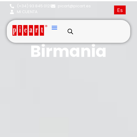
(+34) 93·845·0121
picart@picart.es
Es
MI CUENTA
Sagrado de
Birmania