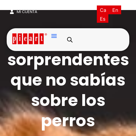
(+34) 93·845·0121
picart@picart.es
Ca
En
MI CUENTA
Es
15 cosas
sorprendentes
que no sabías
sobre los
perros