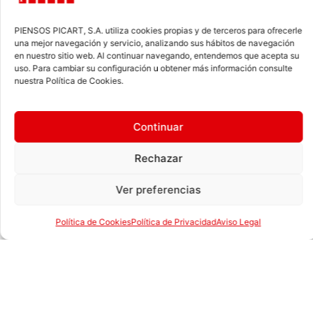
animales.
PIENSOS PICART, S.A. utiliza cookies propias y de terceros para ofrecerle
Los perros son la especie animal con más
una mejor navegación y servicio, analizando sus hábitos de navegación
razas. La Federación Cinológica Internacional
en nuestro sitio web. Al continuar navegando, entendemos que acepta su
uso. Para cambiar su configuración u obtener más información consulte
ha contabilizado hasta
343 razas de perros
,
nuestra Política de Cookies.
aunque es posible que haya más.
Los licaones, una especie de perros salvajes
africanos,
deciden democráticamente
cuándo
Continuar
salir a cazar. El voto lo realizan a través de una
especie de estornudo, exhalando aire por el
Rechazar
hocico.
Como los humanos, los perros también
tienen
Ver preferencias
dientes de leche
. Nacen sin dientes pero a las
pocas semanas ya les salen los primeros
Política de Cookies
Política de Privacidad
Aviso Legal
dientes de leche. A partir de los 3 meses
empiezan a cambiarlos por los dientes
definitivos, mientras que los humanos lo hacen
a partir de los 5 años.
Los perros tienen algunos sentidos mucho más