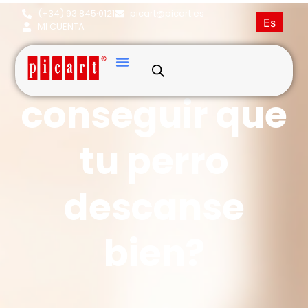
(+34) 93·845·0121
picart@picart.es
Es
MI CUENTA
¿Cómo
conseguir que
tu perro
descanse
bien?