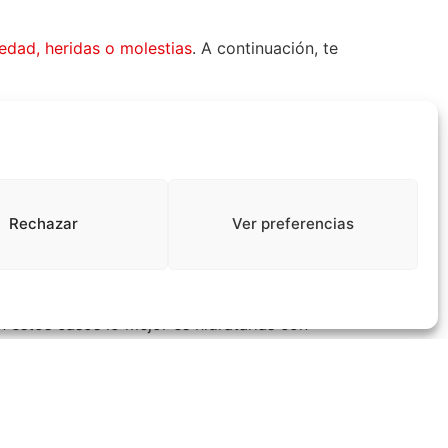
edad, heridas o molestias
. A continuación, te
perro?
 sufran daños si no se cuidan correctamente.
Rechazar
Ver preferencias
sar enrojecimiento y sensibilidad, sobre todo
 almohadillas y provocar pequeñas fisuras
n estos casos lo mejor es hidratarlas con
ausar lesiones que, si no se limpian bien,
 cuidado y curar bien en caso que se haya