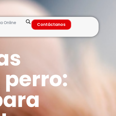
a Online
Contáctanos
as
 perro:
para