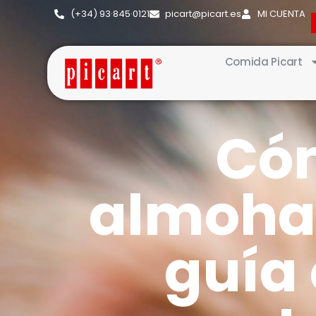
(+34) 93·845·0121
picart@picart.es
MI CUENTA
Comida Picart
Cóm
almohad
guía