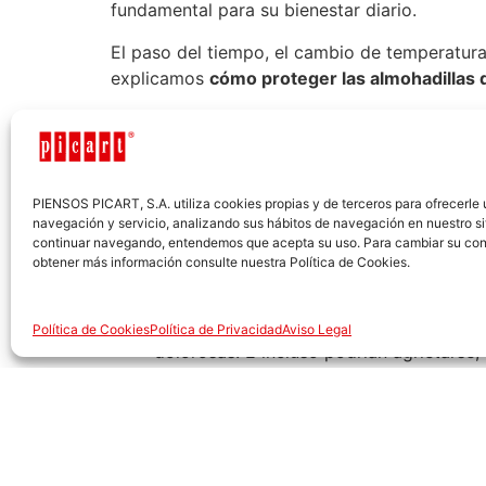
fundamental para su bienestar diario.
El paso del tiempo, el cambio de temperatura
explicamos
cómo proteger las almohadillas 
¿Cómo pueden dañars
PIENSOS PICART, S.A. utiliza cookies propias y de terceros para ofrecerle
Las
patas de tu perro
están en contacto const
navegación y servicio, analizando sus hábitos de navegación en nuestro si
Estos son los problemas más comunes:
continuar navegando, entendemos que acepta su uso. Para cambiar su con
obtener más información consulte nuestra Política de Cookies.
Irritación por roces
: Las caminatas larg
si tu perro no está acostumbrado a reco
Sequedad y grietas
: El frío intenso, e
Política de Cookies
Política de Privacidad
Aviso Legal
dolorosas. E incluso podrían agrietarse
crema, para que las almohadillas vuelvan
Cortes y heridas
: Cristales rotos, pinz
pueden infectarse.
Mordeduras
: Pueden producirse durant
hecho una herida para evitar que se infe