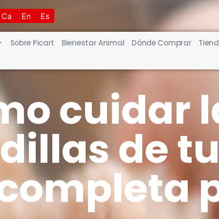
Ca
En
Es
Sobre Picart
Bienestar Animal
Dónde Comprar
Tiend
o cuidar l
illas de tu
 completa 